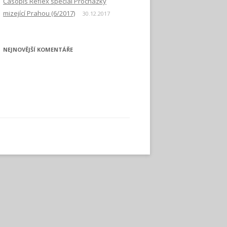
Časopis Reflex speciál Procházky
mizející Prahou (6/2017)
30.12.2017
NEJNOVĚJŠÍ KOMENTÁŘE