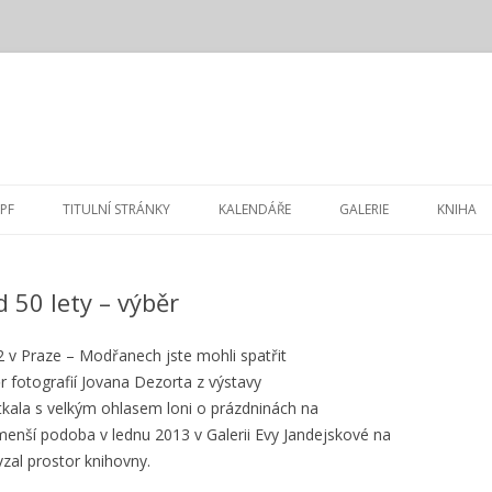
Přejít
k
PF
TITULNÍ STRÁNKY
KALENDÁŘE
GALERIE
KNIHA
obsahu
webu
 50 lety – výběr
 v Praze – Modřanech jste mohli spatřit
r fotografií Jovana Dezorta z výstavy
etkala s velkým ohlasem loni o prázdninách na
 menší podoba v lednu 2013 v Galerii Evy Jandejskové na
zal prostor knihovny.