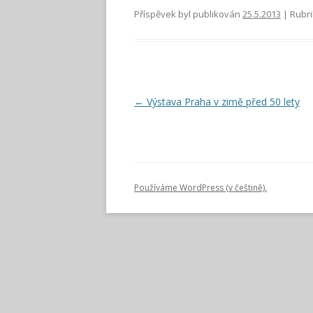
Příspěvek byl publikován
25.5.2013
| Rubr
Navigace
←
Výstava Praha v zimě před 50 lety
pro
příspěvky
Používáme WordPress (v češtině).