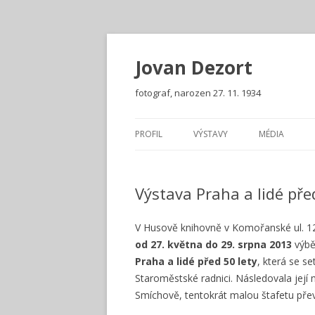
Jovan Dezort
fotograf, narozen 27. 11. 1934
PROFIL
VÝSTAVY
MÉDIA
PŘEHLED VÝSTAV
Výstava Praha a lidé před
V Husově knihovně v Komořanské ul. 12
od 27. května do 29. srpna 2013
výbě
Praha a lidé před 50 lety
, která se s
Staroměstské radnici. Následovala její
Smíchově, tentokrát malou štafetu přev