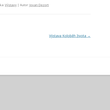
ika:
Výstavy
| Autor:
Jovan Dezort
.
Výstava Koloběh života
→