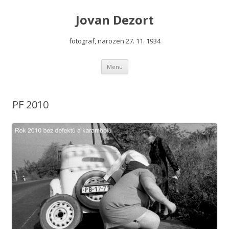
Jovan Dezort
fotograf, narozen 27. 11. 1934
Přejít
Menu
k
obsahu
webu
PF 2010