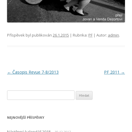
Příspěvek byl publikován
26.1.2015
| Rubrika:
PF
| Autor:
admin
.
Navigace
←
Časopis Revue 7-8/2013
PF 2011
→
pro
příspěvky
Vyhledávání
NEJNOVĚJŠÍ PŘÍSPĚVKY
Nástěnný kalendář 2018
30.12.2017