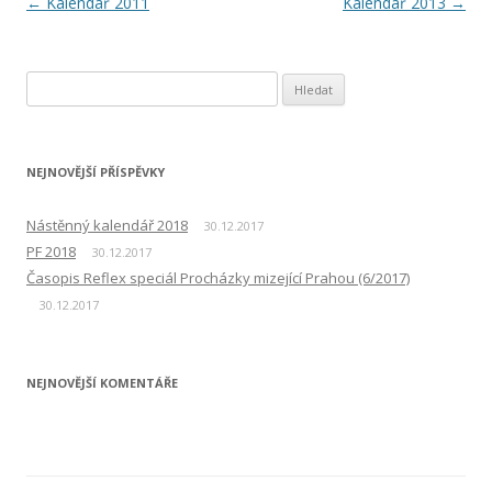
Navigace
←
Kalendář 2011
Kalendář 2013
→
pro
příspěvky
Vyhledávání
NEJNOVĚJŠÍ PŘÍSPĚVKY
Nástěnný kalendář 2018
30.12.2017
PF 2018
30.12.2017
Časopis Reflex speciál Procházky mizející Prahou (6/2017)
30.12.2017
NEJNOVĚJŠÍ KOMENTÁŘE